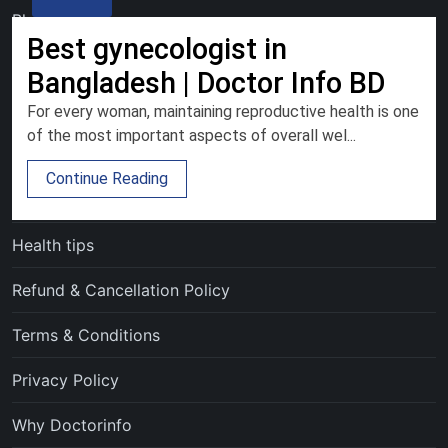
Blogs
Best gynecologist in
Article
Bangladesh | Doctor Info BD
Treatments
For every woman, maintaining reproductive health is one
of the most important aspects of overall wel...
Hospitals
Continue Reading
Doctors
Health tips
Refund & Cancellation Policy
Terms & Conditions
Privacy Policy
Why Doctorinfo