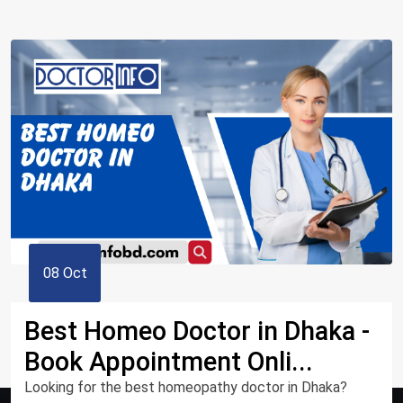
08 Oct
‹
1
2
3
4
5
6
7
8
9
Best Homeo Doctor in Dhaka -
Book Appointment Onli...
10
11
›
Looking for the best homeopathy doctor in Dhaka?