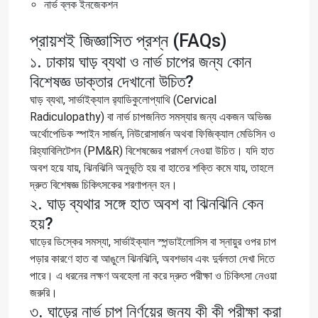
নার্ভ ব্লক ইনজেকশন
প্রায়শই জিজ্ঞাসিত প্রশ্ন (FAQs)
১. ঢাকায় ঘাড় ব্যথা ও নার্ভ চাপের জন্য কোন
বিশেষজ্ঞ ডাক্তার দেখানো উচিত?
ঘাড় ব্যথা, সার্ভাইক্যাল র‍্যাডিকুলোপ্যাথি (Cervical
Radiculopathy) বা নার্ভ চাপজনিত সমস্যার জন্য একজন অভিজ্ঞ
অর্থোপেডিক স্পাইন সার্জন, নিউরোসার্জন অথবা ফিজিক্যাল মেডিসিন ও
রিহ্যাবিলিটেশন (PM&R) বিশেষজ্ঞের পরামর্শ নেওয়া উচিত। যদি হাত
অবশ হয়ে যায়, ঝিনঝিনি অনুভূতি হয় বা হাতের শক্তি কমে যায়, তাহলে
দ্রুত বিশেষজ্ঞ চিকিৎসকের শরণাপন্ন হন।
২. ঘাড় ব্যথার সঙ্গে হাত অবশ বা ঝিনঝিনি কেন
হয়?
ঘাড়ের ডিস্কের সমস্যা, সার্ভাইক্যাল স্পন্ডাইলোসিস বা স্নায়ুর ওপর চাপ
পড়ার কারণে হাত বা আঙুলে ঝিনঝিনি, অবশভাব এবং দুর্বলতা দেখা দিতে
পারে। এ ধরনের লক্ষণ অবহেলা না করে দ্রুত পরীক্ষা ও চিকিৎসা নেওয়া
জরুরি।
৩. ঘাড়ের নার্ভ চাপ নির্ণয়ের জন্য কী কী পরীক্ষা করা