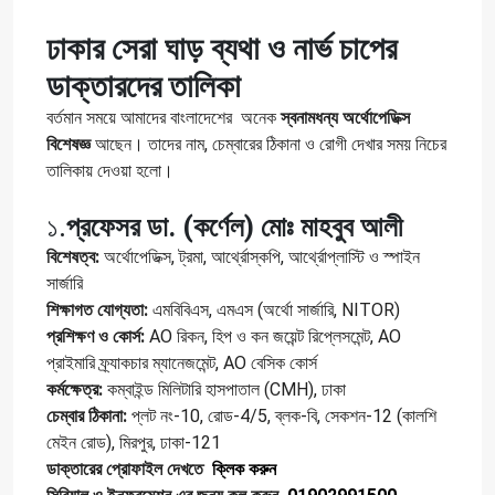
ঢাকার সেরা ঘাড় ব্যথা ও নার্ভ চাপের
ডাক্তারদের তালিকা
বর্তমান সময়ে আমাদের বাংলাদেশের অনেক
স্বনামধন্য অর্থোপেডিক্স
বিশেষজ্ঞ
আছেন। তাদের নাম, চেম্বারের ঠিকানা ও রোগী দেখার সময় নিচের
তালিকায় দেওয়া হলো।
১.
প্রফেসর ডা. (কর্ণেল) মোঃ মাহবুব আলী
বিশেষত্ব:
অর্থোপেডিক্স, ট্রমা, আর্থ্রোস্কপি, আর্থ্রোপ্লাস্টি ও স্পাইন
সার্জারি
শিক্ষাগত যোগ্যতা:
এমবিবিএস, এমএস (অর্থো সার্জারি, NITOR)
প্রশিক্ষণ ও কোর্স:
AO রিকন, হিপ ও কন জয়েন্ট রিপ্লেসমেন্ট, AO
প্রাইমারি ফ্র্যাকচার ম্যানেজমেন্ট, AO বেসিক কোর্স
কর্মক্ষেত্র:
কম্বাইন্ড মিলিটারি হাসপাতাল (CMH), ঢাকা
চেম্বার ঠিকানা:
প্লট নং-10, রোড-4/5, ব্লক-বি, সেকশন-12 (কালশি
মেইন রোড), মিরপুর, ঢাকা-121
ডাক্তারের প্রোফাইল দেখতে
ক্লিক করুন