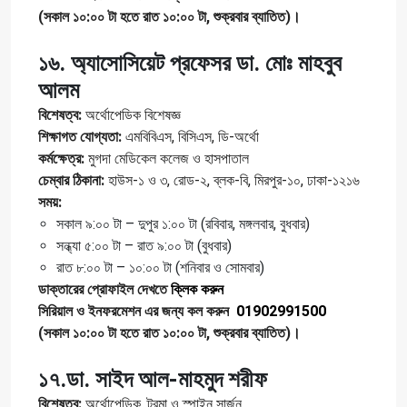
(সকাল ১০:০০ টা হতে রাত ১০:০০ টা, শুক্রবার ব্যাতিত)।
১৬. অ্যাসোসিয়েট প্রফেসর ডা. মোঃ মাহবুব
আলম
বিশেষত্ব:
অর্থোপেডিক বিশেষজ্ঞ
শিক্ষাগত যোগ্যতা:
এমবিবিএস, বিসিএস, ডি-অর্থো
কর্মক্ষেত্র:
মুগদা মেডিকেল কলেজ ও হাসপাতাল
চেম্বার ঠিকানা:
হাউস-১ ও ৩, রোড-২, ব্লক-বি, মিরপুর-১০, ঢাকা-১২১৬
সময়:
সকাল ৯:০০ টা – দুপুর ১:০০ টা (রবিবার, মঙ্গলবার, বুধবার)
সন্ধ্যা ৫:০০ টা – রাত ৯:০০ টা (বুধবার)
রাত ৮:০০ টা – ১০:০০ টা (শনিবার ও সোমবার)
ডাক্তারের প্রোফাইল দেখতে
ক্লিক করুন
সিরিয়াল ও ইনফরমেশন এর জন্য কল করুন
01902991500
(সকাল ১০:০০ টা হতে রাত ১০:০০ টা, শুক্রবার ব্যাতিত)।
১৭.ডা. সাইদ আল-মাহমুদ শরীফ
বিশেষত্ব:
অর্থোপেডিক, ট্রমা ও স্পাইন সার্জন