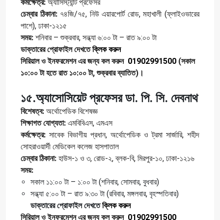
কর্মক্ষেত্র:
অ্যাসিস্ট্যান্ট প্রফেসর
চেম্বার ঠিকানা:
৭৪জি/৭৫, নিউ এয়ারপোর্ট রোড, মহাখালী (ফ্লাইওভারের
পাশে), ঢাকা-১২১৫
সময়:
শনিবার – শুক্রবার, সন্ধ্যা ৬:০০ টা – রাত ৯:০০ টা
ডাক্তারের প্রোফাইল দেখতে
ক্লিক করুন
সিরিয়াল ও ইনফরমেশন এর জন্য কল করুন
01902991500
(সকাল
১০:০০ টা হতে রাত ১০:০০ টা, শুক্রবার ব্যাতিত)।
১৫.অ্যাসোসিয়েট প্রফেসর ডা. পি. সি. দেবনাথ
বিশেষত্ব:
অর্থোপেডিক বিশেষজ্ঞ
শিক্ষাগত যোগ্যতা:
এমবিবিএস, এমএস
কর্মক্ষেত্র:
সাবেক বিভাগীয় প্রধান, অর্থোপেডিক ও ট্রমা সার্জারি, শহীদ
সোহরাওয়ার্দী মেডিকেল কলেজ হাসপাতাল
চেম্বার ঠিকানা:
হাউস-১ ও ৩, রোড-২, ব্লক-বি, মিরপুর-১০, ঢাকা-১২১৬
সময়:
সকাল ১১:০০ টা – ১:০০ টা (শনিবার, সোমবার, বুধবার)
সন্ধ্যা ৫:০০ টা – রাত ৯:৩০ টা (রবিবার, মঙ্গলবার, বৃহস্পতিবার)
ডাক্তারের প্রোফাইল দেখতে
ক্লিক করুন
সিরিয়াল ও ইনফরমেশন এর জন্য কল করুন
01902991500