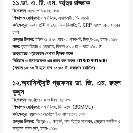
১১.ডা. এ. টি. এম. আব্দুর রাজ্জাক
বিশেষত্ব
: অর্থোপেডিক বিশেষজ্ঞ
শিক্ষাগত যোগ্যতা:
এমবিবিএস, এমপিএইচ, ডি-অর্থো
কর্মক্ষেত্র:
কনসালটেন্ট ও হেড অব ডিপার্টমেন্ট, CRP হাসপাতাল, সাভার,
ঢাকা
চেম্বার ঠিকানা:
হাউস-১ ও ৩, রোড-২, ব্লক-বি, মিরপুর-১০, ঢাকা-১২১৬
সময়:
বৃহস্পতিবার ও শুক্রবার, বিকাল ৬:০০ টা – রাত ৯:০০ টা
ডাক্তারের প্রোফাইল দেখতে
ক্লিক করুন
সিরিয়াল ও ইনফরমেশন এর জন্য কল করুন
01902991500
(সকাল ১০:০০ টা হতে রাত ১০:০০ টা, শুক্রবার ব্যাতিত)।
১২.অ্যাসিস্ট্যান্ট প্রফেসর ডা. জি. এম. রুহুল
কুদ্দুস
বিশেষত্ব:
অর্থোপেডিক ও ট্রমা বিশেষজ্ঞ
শিক্ষাগত যোগ্যতা:
এমবিবিএস, ডি-অর্থো (BSMMU)
কর্মক্ষেত্র:
ন্যাশনাল অর্থোপেডিক হাসপাতাল, ঢাকা
চেম্বার ঠিকানা:
মিরপুর-১১, পল্লবী, বাস স্ট্যান্ড সংলগ্ন, সেন্ট্রাল মসজিদ ও
মাদ্রাসা কমপ্লেক্স, ঢাকা-১২১৬