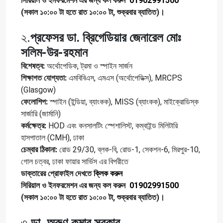
সিরিয়াল ও ইনফরমেশন এর জন্য কল করুন
01902991500
(সকাল ১০:০০ টা হতে রাত ১০:০০ টা, শুক্রবার ব্যাতিত)।
২.
প্রফেসর ডা. ব্রিগেডিয়ার জেনারেল মোঃ
সলিম-উর-রহমান
বিশেষত্ব:
অর্থোপেডিক, ট্রমা ও স্পাইন সার্জন
শিক্ষাগত যোগ্যতা:
এমবিবিএস, এমএস (অর্থোপেডিক্স), MRCPS
(Glasgow)
ফেলোশিপ:
স্পাইন (ইন্ডিয়া, ব্যাংকক), MISS (ব্যাংকক), মাইক্রোডিস্ক
সার্জারি (জার্মানি)
কর্মক্ষেত্র:
HOD এবং কনসালটিং স্পেশালিস্ট, কম্বাইন্ড মিলিটারি
হাসপাতাল (CMH), ঢাকা
চেম্বার ঠিকানা:
রোড 29/30, ব্লক-বি, রোড-1, সেকশন-6, মিরপুর-10,
গোল চত্বর, ঢাকা ফায়ার সার্ভিস এর বিপরীতে
ডাক্তারের প্রোফাইল দেখতে
ক্লিক করুন
সিরিয়াল ও ইনফরমেশন এর জন্য কল করুন
01902991500
(সকাল ১০:০০ টা হতে রাত ১০:০০ টা, শুক্রবার ব্যাতিত)।
৩.
ডা. অরুণ কুমার সরকার