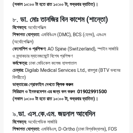
(সকাল ১০:০০ টা হতে রাত ১০:০০ টা, শুক্রবার ব্যাতিত)।
৮.
ডা. মোঃ তানজির বিন কাশেম (শান্তো)
বিশেষত্ব:
অর্থোপেডিক্স
শিক্ষাগত যোগ্যতা:
এমবিবিএস (DMC), BCS (হেলথ), এমএস
(অর্থোপেডিক্স)
ফেলোশিপ ও প্রশিক্ষণ:
AO Spine (Switzerland), স্পাইন সার্জারি
ও ফ্র্যাকচার ম্যানেজমেন্টে বিশেষ প্রশিক্ষণ
কর্মক্ষেত্র:
ঢাকা মেডিকেল কলেজ হাসপাতাল
চেম্বার:
Digilab Medical Services Ltd., রামপুরা (BTV ভবনের
বিপরীতে)
ডাক্তারের প্রোফাইল দেখতে
ক্লিক করুন
সিরিয়াল ও ইনফরমেশন এর জন্য কল করুন
01902991500
(সকাল ১০:০০ টা হতে রাত ১০:০০ টা, শুক্রবার ব্যাতিত)।
৯.
ডা. এস.কে.এম. জয়নাল আবেদিন
বিশেষত্ব:
অর্থোপেডিক সার্জারি
শিক্ষাগত যোগ্যতা:
এমবিবিএস, D-Ortho (ঢাকা বিশ্ববিদ্যালয়), FOS