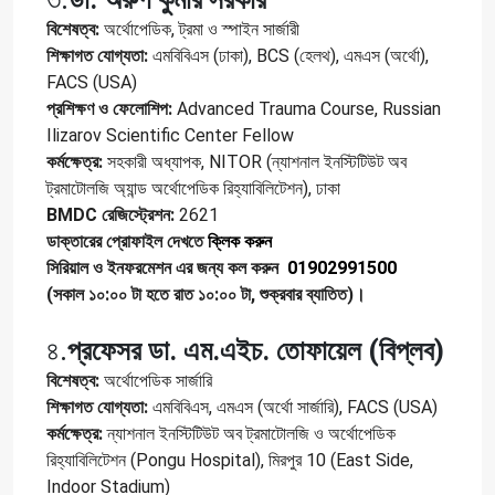
বিশেষত্ব:
অর্থোপেডিক, ট্রমা ও স্পাইন সার্জারী
শিক্ষাগত যোগ্যতা:
এমবিবিএস (ঢাকা), BCS (হেলথ), এমএস (অর্থো),
FACS (USA)
প্রশিক্ষণ ও ফেলোশিপ:
Advanced Trauma Course, Russian
Ilizarov Scientific Center Fellow
কর্মক্ষেত্র:
সহকারী অধ্যাপক, NITOR (ন্যাশনাল ইনস্টিটিউট অব
ট্রমাটোলজি অ্যান্ড অর্থোপেডিক রিহ্যাবিলিটেশন), ঢাকা
BMDC রেজিস্ট্রেশন:
2621
ডাক্তারের প্রোফাইল দেখতে
ক্লিক করুন
সিরিয়াল ও ইনফরমেশন এর জন্য কল করুন
01902991500
(সকাল ১০:০০ টা হতে রাত ১০:০০ টা, শুক্রবার ব্যাতিত)।
৪.
প্রফেসর ডা. এম.এইচ. তোফায়েল (বিপ্লব)
বিশেষত্ব:
অর্থোপেডিক সার্জারি
শিক্ষাগত যোগ্যতা:
এমবিবিএস, এমএস (অর্থো সার্জারি), FACS (USA)
কর্মক্ষেত্র:
ন্যাশনাল ইনস্টিটিউট অব ট্রমাটোলজি ও অর্থোপেডিক
রিহ্যাবিলিটেশন (Pongu Hospital), মিরপুর 10 (East Side,
Indoor Stadium)