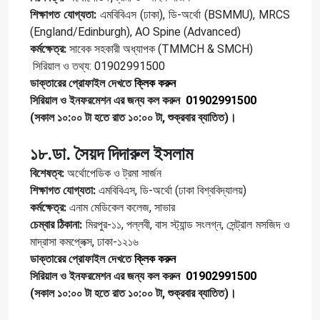
শিক্ষাগত যোগ্যতা:
এমবিবিএস (ঢাকা), ডি-অর্থো (BSMMU), MRCS
(England/Edinburgh), AO Spine (Advanced)
কর্মক্ষেত্র:
সাবেক সহকারী অধ্যাপক (TMMCH & SMCH)
সিরিয়াল ও তথ্য: 01902991500
ডাক্তারের প্রোফাইল দেখতে
ক্লিক করুন
সিরিয়াল ও ইনফরমেশন এর জন্য কল করুন
01902991500
(সকাল ১০:০০ টা হতে রাত ১০:০০ টা, শুক্রবার ব্যাতিত)।
১৮.ডা. সৈয়দ দিদারুল ইসলাম
বিশেষত্ব:
অর্থোপেডিক ও ট্রমা সার্জন
শিক্ষাগত যোগ্যতা:
এমবিবিএস, ডি-অর্থো (ঢাকা বিশ্ববিদ্যালয়)
কর্মক্ষেত্র:
এনাম মেডিকেল কলেজ, সাভার
চেম্বার ঠিকানা:
মিরপুর-১১, পল্লবী, বাস স্ট্যান্ড সংলগ্ন, সেন্ট্রাল মসজিদ ও
মাদ্রাসা কমপ্লেক্স, ঢাকা-১২১৬
ডাক্তারের প্রোফাইল দেখতে
ক্লিক করুন
সিরিয়াল ও ইনফরমেশন এর জন্য কল করুন
01902991500
(সকাল ১০:০০ টা হতে রাত ১০:০০ টা, শুক্রবার ব্যাতিত)।