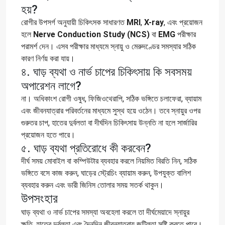
হয়?
রোগীর উপসর্গ অনুযায়ী চিকিৎসক সাধারণত
MRI
,
X-ray
, এবং প্রয়োজন
হলে
Nerve Conduction Study (NCS)
বা
EMG
পরীক্ষার
পরামর্শ দেন। এসব পরীক্ষার মাধ্যমে স্নায়ু ও মেরুদণ্ডের সমস্যার সঠিক
কারণ নির্ণয় করা যায়।
৪. ঘাড় ব্যথা ও নার্ভ চাপের চিকিৎসায় কি সবসময়
অপারেশন লাগে?
না। অধিকাংশ রোগী ওষুধ, ফিজিওথেরাপি, সঠিক ভঙ্গিতে চলাফেরা, ব্যায়াম
এবং জীবনযাত্রার পরিবর্তনের মাধ্যমে সুস্থ হয়ে ওঠেন। তবে স্নায়ুর ওপর
গুরুতর চাপ, হাতের দুর্বলতা বা দীর্ঘদিন চিকিৎসায় উন্নতি না হলে সার্জারির
প্রয়োজন হতে পারে।
৫. ঘাড় ব্যথা প্রতিরোধে কী করবেন?
দীর্ঘ সময় মোবাইল বা কম্পিউটার ব্যবহার করলে নিয়মিত বিরতি নিন, সঠিক
ভঙ্গিতে বসে কাজ করুন, ঘাড়ের স্ট্রেচিং ব্যায়াম করুন, উপযুক্ত বালিশ
ব্যবহার করুন এবং ভারী জিনিস তোলার সময় সতর্ক থাকুন।
উপসংহার
ঘাড় ব্যথা ও নার্ভ চাপের সমস্যা অবহেলা করলে তা দীর্ঘমেয়াদে স্নায়ুর
ক্ষতি, হাতের দুর্বলতা এবং দৈনন্দিন জীবনযাত্রায় জটিলতা সৃষ্টি করতে পারে।