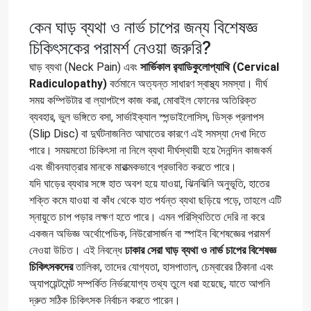
কেন ঘাড় ব্যথা ও নার্ভ চাপের জন্য বিশেষজ্ঞ
চিকিৎসকের পরামর্শ নেওয়া জরুরি?
ঘাড় ব্যথা (Neck Pain) এবং
সার্ভিকাল র‍্যাডিকুলোপ্যাথি (Cervical
Radiculopathy)
বর্তমানে অত্যন্ত সাধারণ স্বাস্থ্য সমস্যা। দীর্ঘ
সময় কম্পিউটার বা ল্যাপটপে কাজ করা, মোবাইল ফোনের অতিরিক্ত
ব্যবহার, ভুল ভঙ্গিতে বসা, সার্ভাইক্যাল স্পন্ডাইলোসিস, ডিস্ক প্রলাপস
(Slip Disc) বা দুর্ঘটনাজনিত আঘাতের কারণে এই সমস্যা দেখা দিতে
পারে। সময়মতো চিকিৎসা না নিলে ব্যথা দীর্ঘস্থায়ী হয়ে দৈনন্দিন কাজকর্ম
এবং জীবনযাত্রার মানকে মারাত্মকভাবে প্রভাবিত করতে পারে।
যদি ঘাড়ের ব্যথার সঙ্গে হাত অবশ হয়ে যাওয়া, ঝিনঝিনি অনুভূতি, হাতের
শক্তি কমে যাওয়া বা কাঁধ থেকে হাত পর্যন্ত ব্যথা ছড়িয়ে পড়ে, তাহলে এটি
স্নায়ুতে চাপ পড়ার লক্ষণ হতে পারে। এমন পরিস্থিতিতে দেরি না করে
একজন অভিজ্ঞ অর্থোপেডিক, নিউরোসার্জন বা স্পাইন বিশেষজ্ঞের পরামর্শ
নেওয়া উচিত। এই নিবন্ধে
ঢাকার সেরা ঘাড় ব্যথা ও নার্ভ চাপের বিশেষজ্ঞ
চিকিৎসকদের
তালিকা, তাদের যোগ্যতা, হাসপাতাল, চেম্বারের ঠিকানা এবং
অ্যাপয়েন্টমেন্ট সম্পর্কিত নির্ভরযোগ্য তথ্য তুলে ধরা হয়েছে, যাতে আপনি
দ্রুত সঠিক চিকিৎসক নির্বাচন করতে পারেন।