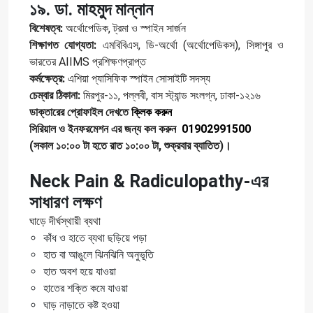
১৯. ডা. মাহমুদ মান্নান
বিশেষত্ব:
অর্থোপেডিক, ট্রমা ও স্পাইন সার্জন
শিক্ষাগত যোগ্যতা:
এমবিবিএস, ডি-অর্থো (অর্থোপেডিকস), সিঙ্গাপুর ও
ভারতের AIIMS প্রশিক্ষণপ্রাপ্ত
কর্মক্ষেত্র:
এশিয়া প্যাসিফিক স্পাইন সোসাইটি সদস্য
চেম্বার ঠিকানা:
মিরপুর-১১, পল্লবী, বাস স্ট্যান্ড সংলগ্ন, ঢাকা-১২১৬
ডাক্তারের প্রোফাইল দেখতে
ক্লিক করুন
সিরিয়াল ও ইনফরমেশন এর জন্য কল করুন
01902991500
(সকাল ১০:০০ টা হতে রাত ১০:০০ টা, শুক্রবার ব্যাতিত)।
Neck Pain & Radiculopathy-এর
সাধারণ লক্ষণ
ঘাড়ে দীর্ঘস্থায়ী ব্যথা
কাঁধ ও হাতে ব্যথা ছড়িয়ে পড়া
হাত বা আঙুলে ঝিনঝিনি অনুভূতি
হাত অবশ হয়ে যাওয়া
হাতের শক্তি কমে যাওয়া
ঘাড় নাড়াতে কষ্ট হওয়া