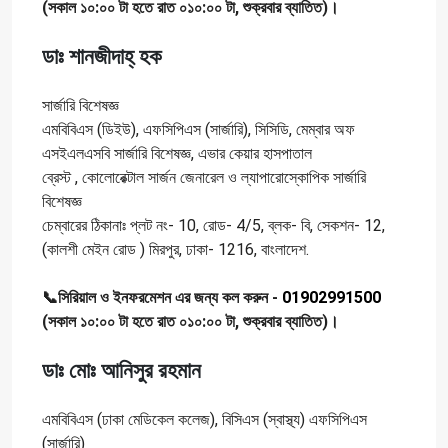
(সকাল ১০:০০ টা হতে রাত ০১০:০০ টা, শুক্রবার ব্যাতিত)।
ডাঃ শানজীদাহ্ হক
সার্জারি বিশেষজ্ঞ
এমবিবিএস (ডিইউ), এফসিপিএস (সার্জারি), সিসিডি, মেম্বার অফ
এসইএলএসবি সার্জারি বিশেষজ্ঞ, এভার কেয়ার হাসপাতাল
ব্রেস্ট , কোলোরেক্টাল সার্জন জেনারেল ও ল্যাপারোস্কোপিক সার্জারি
বিশেষজ্ঞ
চেম্বারের ঠিকানাঃ প্লট নং- 10, রোড- 4/5, ব্লক- বি, সেকশন- 12,
(কালশী মেইন রোড ) মিরপুর, ঢাকা- 1216, বাংলাদেশ.
📞সিরিয়াল ও ইনফরমেশন এর জন্য কল করুন -
01902991500
(সকাল ১০:০০ টা হতে রাত ০১০:০০ টা, শুক্রবার ব্যাতিত)।
ডাঃ মোঃ আনিসুর রহমান
এমবিবিএস (ঢাকা মেডিকেল কলেজ), বিসিএস (স্বাস্থ্য) এফসিপিএস
(সার্জারি)