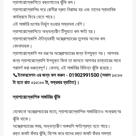
ল্যাপারোস্কোপিতে রক্তপাতের ঝুঁকি কম।
ল্যাপারোস্কোপির পরে রোগীরা দ্রুত নিরাময় হয় এবং তাদের স্বাভাবিক
কার্যক্রমে ফিরে যেতে পারে।
এই সার্জারি গুলোর নির্ভুল হওয়ার সম্ভাবনা বেশি।
ল্যাপারোস্কোপিতে অভ্যন্তরীণ টিস্যুতে কম ক্ষতি হয়।
ল্যাপারোস্কোপি ঐতিহ্যবাহী অস্ত্রোপচারের তুলনায় অনেক কম
বেদনাদায়ক।
ল্যাপারোস্কোপি সব ধরণের অস্ত্রোপচারের জন্য উপযুক্ত নয়। আপনার
জন্য ল্যাপারোস্কোপি উপযুক্ত কিনা তা জানতে আপনার ডাক্তারের সাথে
পরামর্শ করা গুরুত্বপূর্ণ। কেননা, এই সার্জারির বিভিন্ন ঝুঁকি রয়েছে।
📞ইনফরমেশন এর জন্য কল করুন -
01902991500
(সকাল ১০:০০
টা হতে রাত ০১০:০০ টা, শুক্রবার ব্যাতিত)।
ল্যাপারোস্কোপিক সার্জারির ঝুঁকি
যেকোনো অস্ত্রোপচারের মতো, ল্যাপারোস্কোপিক সার্জারিতেও সংক্রমণের
ঝুঁকি থাকে।
অস্ত্রোপচারের সময়, অভ্যন্তরীণ অঙ্গগুলি ক্ষতিগ্রস্ত হতে পারে।
রক্ত জমাট বাঁধার ঝুঁকি, বিশেষ করে যাদের রক্ত ​​জমাট বাঁধার সমস্যা