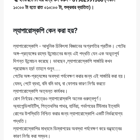
১০:০০ টা হতে রাত ০১০:০০ টা, শুক্রবার ব্যাতিত)।
ল্যাপারোস্কপি কেন করা হয়?
ল্যাপারোস্কোপি - আধুনিক চিকিৎসা বিজ্ঞানের অগ্রগতির প্রতীক। পেটের
অঙ্গ-প্রত্যঙ্গের রহস্য উন্মোচনের জন্য এই পদ্ধতি যেন এক অভূতপূর্ব
দিগন্ত উন্মোচন করেছে। ভাবছেন ,ল্যাপারোস্কোপি সার্জারি কখন
প্রয়োজন হয়! তাহলে শুনুন……
পেটের অঙ্গ-প্রত্যঙ্গের অবস্থা পর্যবেক্ষণ করার জন্য এই সার্জারি করা হয়।
যেমন, পেটে ব্যথা, বমি বমি ভাব, বা ফোলার কারণ নির্ণয় করতে
ল্যাপারোস্কোপি অত্যন্ত কার্যকর।
রোগ নির্ণয়ের ক্ষেত্রেও ল্যাপারোস্কপি অনেক গুরুত্বপূর্ণ।
অ্যাপেন্ডিসাইটিস, পিত্তথলির পাথর, হার্নিয়া, গর্ভাশয়ের টিউমার ইত্যাদি
রোগের উপস্থিতি নিশ্চিত করার জন্য ল্যাপারোস্কোপি একটি নির্ভরযোগ্য
পদ্ধতি।
ল্যাপারোস্কোপির মাধ্যমে ডিম্বাশয়ের অবস্থা পর্যবেক্ষণ করে বন্ধ্যত্বের
কারণ নির্ণয় করা সম্ভব।